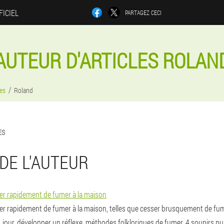
FICIEL
PARTAGEZ CECI
AUTEUR D'ARTICLES ROLAN
les
Roland
ES
DE L'AUTEUR
er rapidement de fumer à la maison
er rapidement de fumer à la maison, telles que cesser brusquement de f
1 jour, développer un réflexe, méthodes folkloriques de fumer, 4 soupirs p