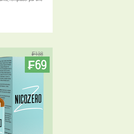
₣138
₣69