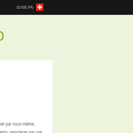
SUISSE (FR)
D
umer par vous-même,
uants, remplacer par une