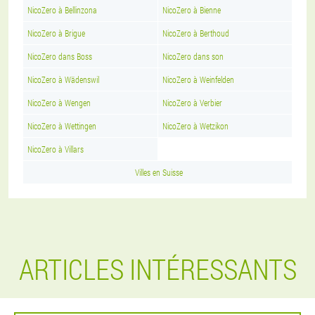
NicoZero à Bellinzona
NicoZero à Bienne
NicoZero à Brigue
NicoZero à Berthoud
NicoZero dans Boss
NicoZero dans son
NicoZero à Wädenswil
NicoZero à Weinfelden
NicoZero à Wengen
NicoZero à Verbier
NicoZero à Wettingen
NicoZero à Wetzikon
NicoZero à Villars
Villes en Suisse
ARTICLES INTÉRESSANTS