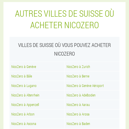
AUTRES VILLES DE SUISSE OÙ
ACHETER NICOZERO
VILLES DE SUISSE OÙ VOUS POUVEZ ACHETER
NICOZERO
NicoZero à Genève
NicoZero à Zurich
NicoZero à Bâle
NicoZero à Berne
NicoZero à Lugano
NicoZero à Genève Aéroport
NicoZero à Altenrhein
NicoZero à Adelboden
NicoZero à Appenzell
NicoZero à Aarau
NicoZero à Arbon
NicoZero à Arosa
NicoZero à Ascona
NicoZero à Baden