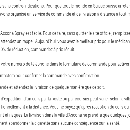
ce sans contre-indications. Pour que tout le monde en Suisse puisse arrête
vons organisé un service de commande et de livraison à distance à tout 
ona Spray est facile. Pour ce faire, sans quitter le site officiel, remplis
attendez un rappel. Aujourd'hui, vous avez le meilleur prix pour le médica
0% de réduction, commandez à prix réduit.
 votre numéro de téléphone dans le formulaire de commande pour activer 
ontactera pour confirmer la commande avec confirmation.
de et attendez la livraison de quelque manière que ce soit.
x d'expédition d'un colis par la poste ou par coursier peut varier selon la vi
onnellement à la distance. Vous ne payez qu'après réception du colis du
t et risques. La livraison dans la ville d'Ascona ne prendra que quelques j
ent abandonner la cigarette sans aucune conséquence sur la santé.