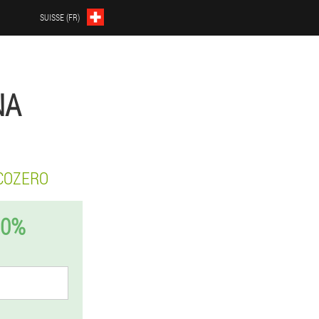
SUISSE (FR)
NA
COZERO
50%