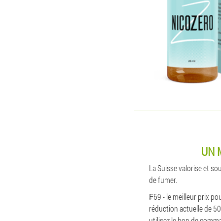
UN 
La Suisse valorise et so
de fumer.
₣69 - le meilleur prix po
réduction actuelle de 50
utilisez le bon de comma