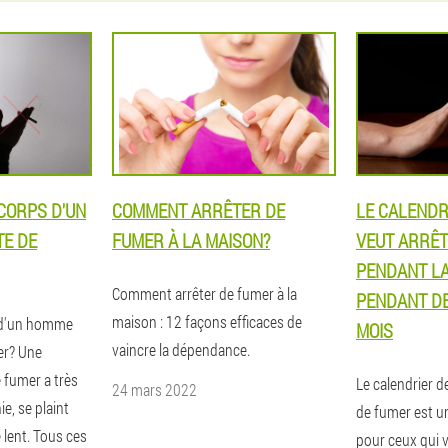
 CORPS D'UN
COMMENT ARRÊTER DE
LE CALENDRI
TE DE
FUMER À LA MAISON?
VEUT ARRÊT
PENDANT LA
Comment arrêter de fumer à la
PENDANT DE
maison : 12 façons efficaces de
s d'un homme
MOIS
vaincre la dépendance.
mer? Une
 fumer a très
Le calendrier de
24 mars 2022
e, se plaint
de fumer est 
 lent. Tous ces
pour ceux qui v