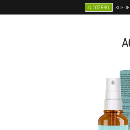
NICOZERO
SITE OF
A