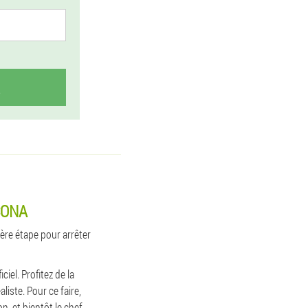
CONA
ère étape pour arrêter
iel. Profitez de la
iste. Pour ce faire,
n, et bientôt le chef