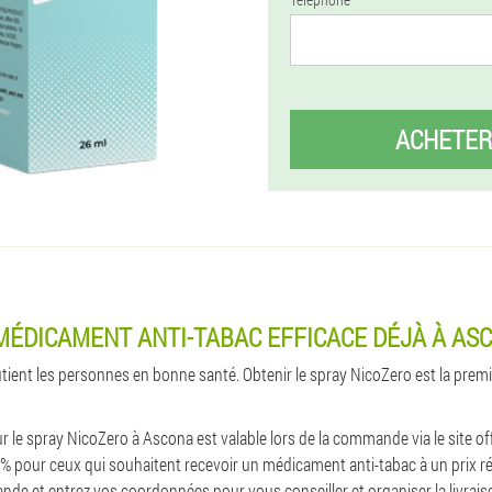
ACHETER
MÉDICAMENT ANTI-TABAC EFFICACE DÉJÀ À AS
utient les personnes en bonne santé. Obtenir le spray NicoZero est la premi
ur le spray NicoZero à Ascona est valable lors de la commande via le site offic
% pour ceux qui souhaitent recevoir un médicament anti-tabac à un prix réal
nde et entrez vos coordonnées pour vous conseiller et organiser la livraiso