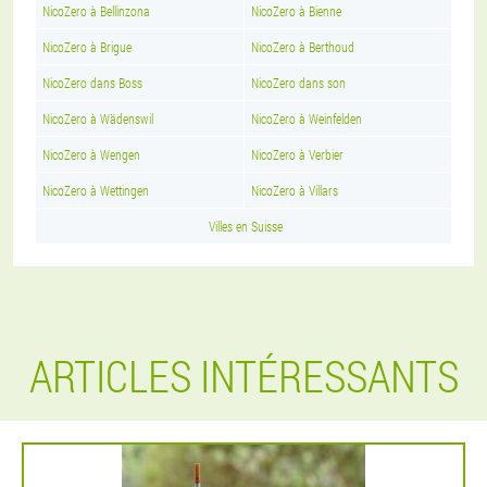
NicoZero à Bellinzona
NicoZero à Bienne
NicoZero à Brigue
NicoZero à Berthoud
NicoZero dans Boss
NicoZero dans son
NicoZero à Wädenswil
NicoZero à Weinfelden
NicoZero à Wengen
NicoZero à Verbier
NicoZero à Wettingen
NicoZero à Villars
Villes en Suisse
ARTICLES INTÉRESSANTS