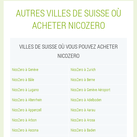
AUTRES VILLES DE SUISSE OÙ
ACHETER NICOZERO
VILLES DE SUISSE OÙ VOUS POUVEZ ACHETER
NICOZERO
NicoZero à Genève
NicoZero à Zurich
NicoZero à Bâle
NicoZero à Berne
NicoZero à Lugano
NicoZero à Genève Aéroport
NicoZero à Altenrhein
NicoZero à Adelboden
NicoZero à Appenzell
NicoZero à Aarau
NicoZero à Arbon
NicoZero à Arosa
NicoZero à Ascona
NicoZero à Baden