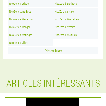
NicoZero à Brigue
NicoZero à Berthoud
NicoZero dans Boss
NicoZero dans son
NicoZero à Wädenswil
NicoZero à Weinfelden
NicoZero à Wengen
NicoZero à Verbier
NicoZero à Wettingen
NicoZero à Wetzikon
NicoZero à Villars
Villes en Suisse
ARTICLES INTÉRESSANTS