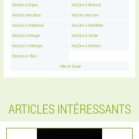
NicoZero à Brigue
NicoZero à Berthoud
NicoZero dans Boss
NicoZero dans son
NicoZero à Wädenswil
NicoZero à Weinfelden
NicoZero à Wengen
NicoZero à Verbier
NicoZero à Wettingen
NicoZero à Wetzikon
NicoZero à Villars
Villes en Suisse
ARTICLES INTÉRESSANTS