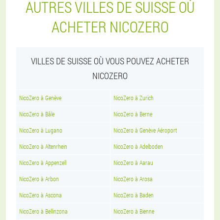
AUTRES VILLES DE SUISSE OÙ
ACHETER NICOZERO
VILLES DE SUISSE OÙ VOUS POUVEZ ACHETER
NICOZERO
NicoZero à Genève
NicoZero à Zurich
NicoZero à Bâle
NicoZero à Berne
NicoZero à Lugano
NicoZero à Genève Aéroport
NicoZero à Altenrhein
NicoZero à Adelboden
NicoZero à Appenzell
NicoZero à Aarau
NicoZero à Arbon
NicoZero à Arosa
NicoZero à Ascona
NicoZero à Baden
NicoZero à Bellinzona
NicoZero à Bienne