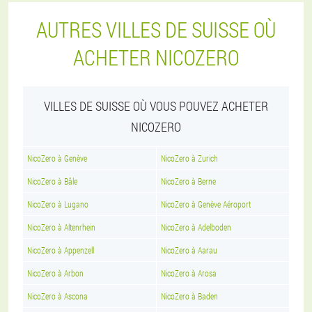
AUTRES VILLES DE SUISSE OÙ
ACHETER NICOZERO
VILLES DE SUISSE OÙ VOUS POUVEZ ACHETER
NICOZERO
NicoZero à Genève
NicoZero à Zurich
NicoZero à Bâle
NicoZero à Berne
NicoZero à Lugano
NicoZero à Genève Aéroport
NicoZero à Altenrhein
NicoZero à Adelboden
NicoZero à Appenzell
NicoZero à Aarau
NicoZero à Arbon
NicoZero à Arosa
NicoZero à Ascona
NicoZero à Baden