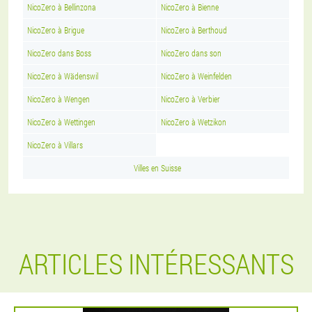
NicoZero à Bellinzona
NicoZero à Bienne
NicoZero à Brigue
NicoZero à Berthoud
NicoZero dans Boss
NicoZero dans son
NicoZero à Wädenswil
NicoZero à Weinfelden
NicoZero à Wengen
NicoZero à Verbier
NicoZero à Wettingen
NicoZero à Wetzikon
NicoZero à Villars
Villes en Suisse
ARTICLES INTÉRESSANTS