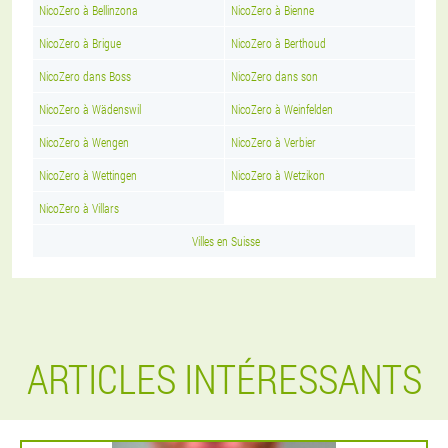
NicoZero à Bellinzona
NicoZero à Bienne
NicoZero à Brigue
NicoZero à Berthoud
NicoZero dans Boss
NicoZero dans son
NicoZero à Wädenswil
NicoZero à Weinfelden
NicoZero à Wengen
NicoZero à Verbier
NicoZero à Wettingen
NicoZero à Wetzikon
NicoZero à Villars
Villes en Suisse
ARTICLES INTÉRESSANTS