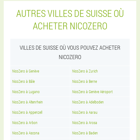
AUTRES VILLES DE SUISSE OÙ
ACHETER NICOZERO
VILLES DE SUISSE OÙ VOUS POUVEZ ACHETER
NICOZERO
NicoZero à Genève
NicoZero à Zurich
NicoZero à Bâle
NicoZero à Berne
NicoZero à Lugano
NicoZero à Genève Aéroport
NicoZero à Altenrhein
NicoZero à Adelboden
NicoZero à Appenzell
NicoZero à Aarau
NicoZero à Arbon
NicoZero à Arosa
NicoZero à Ascona
NicoZero à Baden